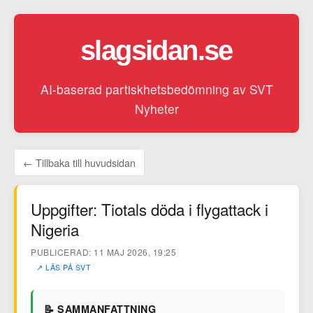
slagsidan.se
AI-baserad partiskhetsbedömning av SVT
Nyheter
← Tillbaka till huvudsidan
Uppgifter: Tiotals döda i flygattack i
Nigeria
PUBLICERAD: 11 MAJ 2026, 19:25
↗ LÄS PÅ SVT
📝 SAMMANFATTNING