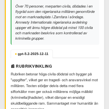
Över 70 personer, merparten civila, dödades i en
flygräd som den nigerianska militären genomförde
mot en marknadsplats i Zamfara i söndags.
Amnesty Internationals nigerianska avdelning
uppger ett ännu högre dödstal på minst 100 civila
och marknaden beskrivs som kontrollerad av
kriminella grupper.
●
gpt-5.2-2025-12-11
📰 RUBRIKVINKLING
Rubriken betonar höga civila dödstal och bygger på
"uppgifter", vilket ger en tragedi- och ansvarsvinkel mot
militären. Texten stödjer delvis detta med flera
sifforkällor men ger också militärens möjliga målbild
(kriminella/jihadister), vilket dämpar en ensidigt
skuldbeläggande ram. Sammantaget mer humanitär än
geopolitisk inramning.