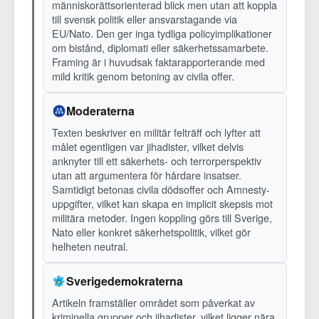
människorättsorienterad blick men utan att koppla
till svensk politik eller ansvarstagande via
EU/Nato. Den ger inga tydliga policyimplikationer
om bistånd, diplomati eller säkerhetssamarbete.
Framing är i huvudsak faktarapporterande med
mild kritik genom betoning av civila offer.
Moderaterna
Texten beskriver en militär felträff och lyfter att
målet egentligen var jihadister, vilket delvis
anknyter till ett säkerhets- och terrorperspektiv
utan att argumentera för hårdare insatser.
Samtidigt betonas civila dödsoffer och Amnesty-
uppgifter, vilket kan skapa en implicit skepsis mot
militära metoder. Ingen koppling görs till Sverige,
Nato eller konkret säkerhetspolitik, vilket gör
helheten neutral.
Sverigedemokraterna
Artikeln framställer området som påverkat av
kriminella grupper och jihadister, vilket ligger nära