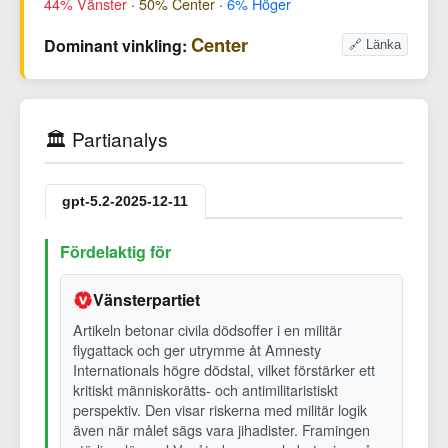
44% Vänster
·
50% Center
·
6% Höger
Center
Dominant vinkling:
🔗 Länka
🏛️ Partianalys
gpt-5.2-2025-12-11
Fördelaktig för
Vänsterpartiet
Artikeln betonar civila dödsoffer i en militär
flygattack och ger utrymme åt Amnesty
Internationals högre dödstal, vilket förstärker ett
kritiskt människorätts- och antimilitaristiskt
perspektiv. Den visar riskerna med militär logik
även när målet sägs vara jihadister. Framingen