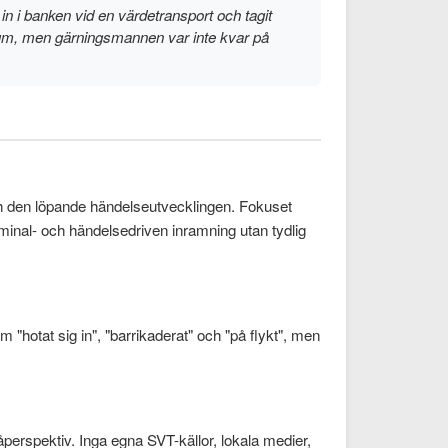
in i banken vid en värdetransport och tagit
t rum, men gärningsmannen var inte kvar på
och den löpande händelseutvecklingen. Fokuset
iminal- och händelsedriven inramning utan tydlig
"hotat sig in", "barrikaderat" och "på flykt", men
åperspektiv. Inga egna SVT-källor, lokala medier,