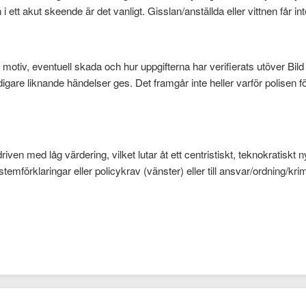
 ett akut skeende är det vanligt. Gisslan/anställda eller vittnen får int
 motiv, eventuell skada och hur uppgifterna har verifierats utöver Bil
digare liknande händelser ges. Det framgår inte heller varför polisen 
en med låg värdering, vilket lutar åt ett centristiskt, teknokratiskt n
stemförklaringar eller policykrav (vänster) eller till ansvar/ordning/kr