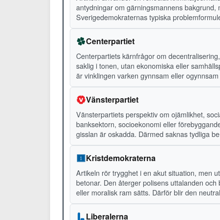
antydningar om gärningsmannens bakgrund, moti
Sverigedemokraternas typiska problemformulering
Centerpartiet
Centerpartiets kärnfrågor om decentralisering,
saklig i tonen, utan ekonomiska eller samhälls
är vinklingen varken gynnsam eller ogynnsam f
Vänsterpartiet
Vänsterpartiets perspektiv om ojämlikhet, social
banksektorn, socioekonomi eller förebyggande vä
gisslan är oskadda. Därmed saknas tydliga berö
Kristdemokraterna
Artikeln rör trygghet i en akut situation, men 
betonar. Den återger polisens uttalanden och be
eller moralisk ram sätts. Därför blir den neutral 
Liberalerna