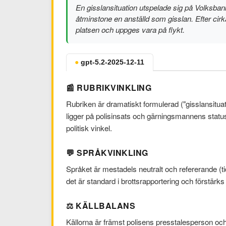
En gisslansituation utspelade sig på Volksbank
åtminstone en anställd som gisslan. Efter cir
platsen och uppges vara på flykt.
●
gpt-5.2-2025-12-11
📰 RUBRIKVINKLING
Rubriken är dramatiskt formulerad ("gisslansitua
ligger på polisinsats och gärningsmannens status
politisk vinkel.
💬 SPRÅKVINKLING
Språket är mestadels neutralt och refererande (ti
det är standard i brottsrapportering och förstärks av
⚖️ KÄLLBALANS
Källorna är främst polisens presstalesperson och 