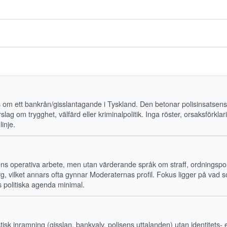
is om ett bankrån/gisslantagande i Tyskland. Den betonar polisinsatsen
örslag om trygghet, välfärd eller kriminalpolitik. Inga röster, orsaksförklar
linje.
ens operativa arbete, men utan värderande språk om straff, ordningspol
yg, vilket annars ofta gynnar Moderaternas profil. Fokus ligger på vad 
 politiska agenda minimal.
tisk inramning (gisslan, bankvalv, polisens uttalanden) utan identitets- 