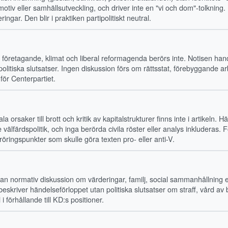
v eller samhällsutveckling, och driver inte en "vi och dom"-tolkning
ar. Den blir i praktiken partipolitiskt neutral.
 företagande, klimat och liberal reformagenda berörs inte. Notisen hand
politiska slutsatser. Ingen diskussion förs om rättsstat, förebyggande a
ör Centerpartiet.
a orsaker till brott och kritik av kapitalstrukturer finns inte i artikeln
lfärdspolitik, och inga berörda civila röster eller analys inkluderas. 
ringspunkter som skulle göra texten pro- eller anti-V.
utan normativ diskussion om värderingar, familj, social sammanhållning e
skriver händelseförloppet utan politiska slutsatser om straff, vård av b
i förhållande till KD:s positioner.