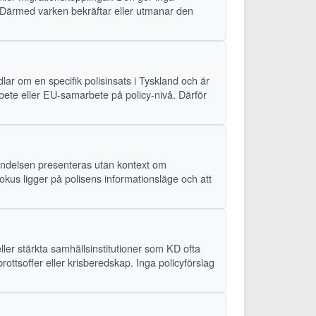
. Därmed varken bekräftar eller utmanar den
lar om en specifik polisinsats i Tyskland och är
rbete eller EU-samarbete på policy-nivå. Därför
. Händelsen presenteras utan kontext om
Fokus ligger på polisens informationsläge och att
ller stärkta samhällsinstitutioner som KD ofta
rottsoffer eller krisberedskap. Inga policyförslag