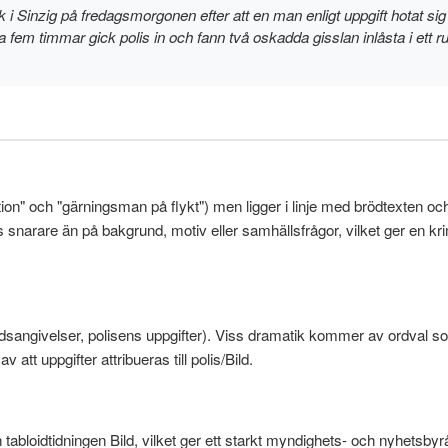
 i Sinzig på fredagsmorgonen efter att en man enligt uppgift hotat sig 
ka fem timmar gick polis in och fann två oskadda gisslan inlåsta i et
tion" och "gärningsman på flykt") men ligger i linje med brödtexten 
 snarare än på bakgrund, motiv eller samhällsfrågor, vilket ger en kr
dsangivelser, polisens uppgifter). Viss dramatik kommer av ordval som 
 att uppgifter attribueras till polis/Bild.
tabloidtidningen Bild, vilket ger ett starkt myndighets- och nyhetsbyr