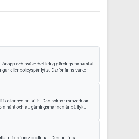
s förlopp och osäkerhet kring gärningsman/antal
ingar eller policyspår lyfts. Därför finns varken
itik eller systemkritik. Den saknar ramverk om
som hänt och att gärningsmannen är på flykt.
eller migrationskopplingar. Den ger inga