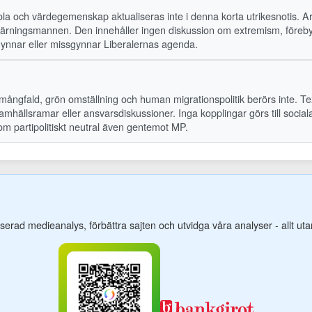
kola och värdegemenskap aktualiseras inte i denna korta utrikesnotis. A
 gärningsmannen. Den innehåller ingen diskussion om extremism, förebygg
gynnar eller missgynnar Liberalernas agenda.
 mångfald, grön omställning och human migrationspolitik berörs inte. T
ällsramar eller ansvarsdiskussioner. Inga kopplingar görs till sociala s
som partipolitiskt neutral även gentemot MP.
-baserad medieanalys, förbättra sajten och utvidga våra analyser - allt u