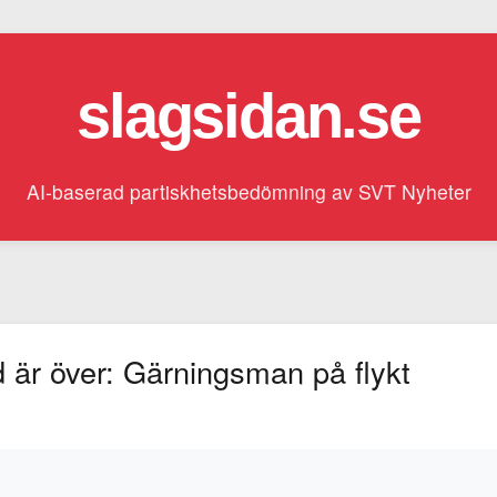
slagsidan.se
AI-baserad partiskhetsbedömning av SVT Nyheter
d är över: Gärningsman på flykt