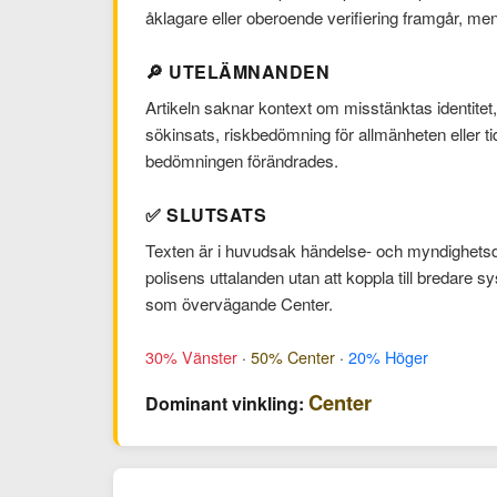
åklagare eller oberoende verifiering framgår, men i
🔎 UTELÄMNANDEN
Artikeln saknar kontext om misstänktas identitet,
sökinsats, riskbedömning för allmänheten eller ti
bedömningen förändrades.
✅ SLUTSATS
Texten är i huvudsak händelse- och myndighetsdriv
polisens uttalanden utan att koppla till bredare sy
som övervägande Center.
30% Vänster
·
50% Center
·
20% Höger
Center
Dominant vinkling: