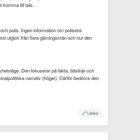
e komma till tals.
d och polis. Ingen information om polisens
först utgick från flera gärningsmän och hur den
yhetsläge. Den fokuserar på fakta, tidslinje och
iminalpolitiska narrativ (höger). Därför bedöms den
🔗 Länka