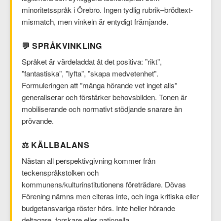
minoritetsspråk i Örebro. Ingen tydlig rubrik–brödtext-
mismatch, men vinkeln är entydigt främjande.
💬 SPRÅKVINKLING
Språket är värdeladdat åt det positiva: ”rikt”,
”fantastiska”, ”lyfta”, ”skapa medvetenhet”.
Formuleringen att ”många hörande vet inget alls”
generaliserar och förstärker behovsbilden. Tonen är
mobiliserande och normativt stödjande snarare än
prövande.
⚖️ KÄLLBALANS
Nästan all perspektivgivning kommer från
teckenspråkstolken och
kommunens/kulturinstitutionens företrädare. Dövas
Förening nämns men citeras inte, och inga kritiska eller
budgetansvariga röster hörs. Inte heller hörande
deltagare, forskare eller nationella