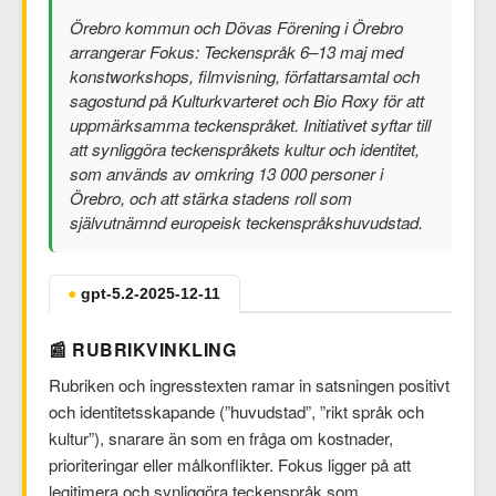
Örebro kommun och Dövas Förening i Örebro
arrangerar Fokus: Teckenspråk 6–13 maj med
konstworkshops, filmvisning, författarsamtal och
sagostund på Kulturkvarteret och Bio Roxy för att
uppmärksamma teckenspråket. Initiativet syftar till
att synliggöra teckenspråkets kultur och identitet,
som används av omkring 13 000 personer i
Örebro, och att stärka stadens roll som
självutnämnd europeisk teckenspråkshuvudstad.
●
gpt-5.2-2025-12-11
📰 RUBRIKVINKLING
Rubriken och ingresstexten ramar in satsningen positivt
och identitetsskapande (”huvudstad”, ”rikt språk och
kultur”), snarare än som en fråga om kostnader,
prioriteringar eller målkonflikter. Fokus ligger på att
legitimera och synliggöra teckenspråk som