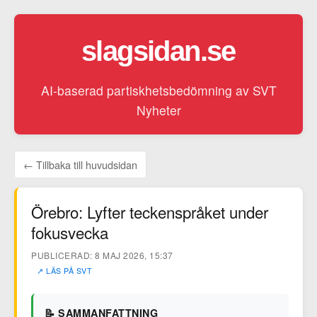
slagsidan.se
AI-baserad partiskhetsbedömning av SVT
Nyheter
← Tillbaka till huvudsidan
Örebro: Lyfter teckenspråket under
fokusvecka
PUBLICERAD: 8 MAJ 2026, 15:37
↗ LÄS PÅ SVT
📝 SAMMANFATTNING