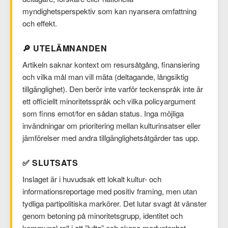
myndighetsperspektiv som kan nyansera omfattning
och effekt.
🔎 UTELÄMNANDEN
Artikeln saknar kontext om resursåtgång, finansiering
och vilka mål man vill mäta (deltagande, långsiktig
tillgänglighet). Den berör inte varför teckenspråk inte är
ett officiellt minoritetsspråk och vilka policyargument
som finns emot/for en sådan status. Inga möjliga
invändningar om prioritering mellan kulturinsatser eller
jämförelser med andra tillgänglighetsåtgärder tas upp.
✅ SLUTSATS
Inslaget är i huvudsak ett lokalt kultur- och
informationsreportage med positiv framing, men utan
tydliga partipolitiska markörer. Det lutar svagt åt vänster
genom betoning på minoritetsgrupp, identitet och
kommunal roll i att ”lyfta” och skapa medvetenhet.