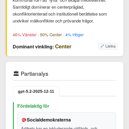
Samtidigt dominerar en centerpräglad,
okonfliktorienterad och institutionell berättelse som
undviker målkonflikter och prövande frågor.
46% Vänster
·
50% Center
·
4% Höger
Center
Dominant vinkling:
🔗 Länka
🏛️ Partianalys
gpt-5.2-2025-12-11
Fördelaktig för
Socialdemokraterna
Artikeln har en inkluderande välfärds- och