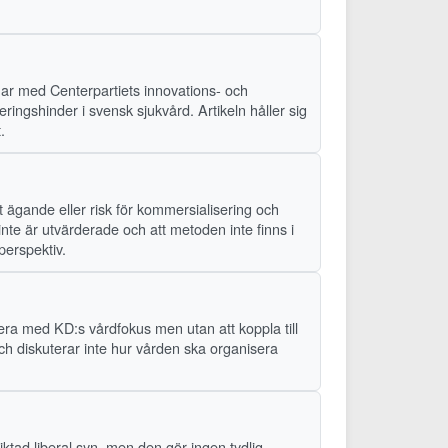
mar med Centerpartiets innovations- och
ringshinder i svensk sjukvård. Artikeln håller sig
.
t ägande eller risk för kommersialisering och
inte är utvärderade och att metoden inte finns i
perspektiv.
era med KD:s vårdfokus men utan att koppla till
och diskuterar inte hur vården ska organisera
ktad liberal syn, men den gör ingen tydlig