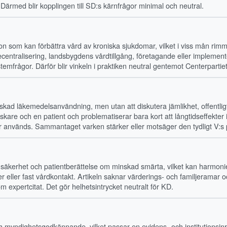
. Därmed blir kopplingen till SD:s kärnfrågor minimal och neutral.
ion som kan förbättra vård av kroniska sjukdomar, vilket i viss mån rim
ecentralisering, landsbygdens vårdtillgång, företagande eller implemente
stemfrågor. Därför blir vinkeln i praktiken neutral gentemot Centerpartiet
inskad läkemedelsanvändning, men utan att diskutera jämlikhet, offentlig
skare och en patient och problematiserar bara kort att långtidseffekter 
mar används. Sammantaget varken stärker eller motsäger den tydligt V:s 
, säkerhet och patientberättelse om minskad smärta, vilket kan harmoni
er eller fast vårdkontakt. Artikeln saknar värderings- och familjeramar 
expertcitat. Det gör helhetsintrycket neutralt för KD.
ch myndighetsgodkännande, vilket passar en evidens- och institutionsinri