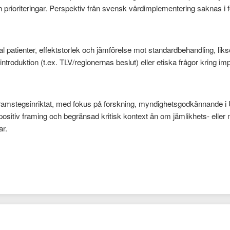
ch prioriteringar. Perspektiv från svensk vårdimplementering saknas 
al patienter, effektstorlek och jämförelse mot standardbehandling, lik
ntroduktion (t.ex. TLV/regionernas beslut) eller etiska frågor kring imp
framstegsinriktat, med fokus på forskning, myndighetsgodkännande i U
spositiv framing och begränsad kritisk kontext än om jämlikhets- elle
ar.