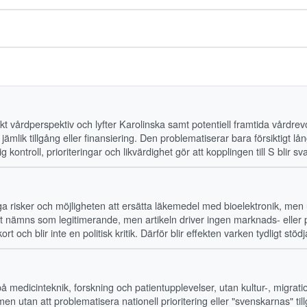
skt vårdperspektiv och lyfter Karolinska samt potentiell framtida vårdrev
ämlik tillgång eller finansiering. Den problematiserar bara försiktigt lå
ontroll, prioriteringar och likvärdighet gör att kopplingen till S blir sv
risker och möjligheten att ersätta läkemedel med bioelektronik, men utan a
ämns som legitimerande, men artikeln driver ingen marknads- eller pri
ort och blir inte en politisk kritik. Därför blir effekten varken tydligt s
på medicinteknik, forskning och patientupplevelser, utan kultur-, migrat
n utan att problematisera nationell prioritering eller "svenskarnas" til