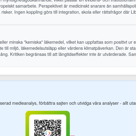
ropeiskt samarbete. Perspektivet är medicinskt snarare än samhällspoliti
ker. Ingen koppling görs till integration, skola eller rättsfrågor där Lib
 eller minska "kemiska" läkemedel, vilket kan uppfattas som positivt ur e
nte till miljö, läkemedelsutsläpp eller vårdens klimatpåverkan. Den är st
ång. Kritiken begränsas till att långtidseffekter inte är utvärderade. Samm
-baserad medieanalys, förbättra sajten och utvidga våra analyser - allt u