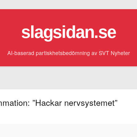
slagsidan.se
AI-baserad partiskhetsbedömning av SVT Nyheter
ammation: ”Hackar nervsystemet”