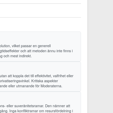
olution, vilket passar en generell
ngtidseffekter och att metoden ännu inte finns i
ag och mest indirekt.
tt koppla det till effektivitet, valfrihet eller
vatiseringsvinkel. Kritiska aspekter
tödjande eller utmanande för Moderaterna.
ions- eller suveränitetsramar. Den nämner att
lgång. Inga konfliktramar om resursfördelning i