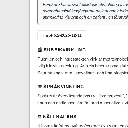
Forskare har använt elektrisk stimulering av
svårbehandlad ledgångsreumatism och studera
stimulering via örat och en patient i en först
●
gpt-5.2-2025-12-11
📰 RUBRIKVINKLING
Rubriken och ingresstexten vinklar mot teknolog
tidig klinisk utveckling. Artikeln betonar poten
Sammantaget mer innovations- och framstegsinra
💬 SPRÅKVINKLING
Språket är övervägande positivt: ”bromspedal”, ”
korta och nedtonade jämfört med superlativen, vi
⚖️ KÄLLBALANS
Källorna är främst två professorer (KI) samt en 