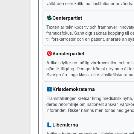
välfärden eller kritik mot institutioner används
Centerpartiet
Texten är teknikpositiv och framhäver innovat
framtidsfokus. Samtidigt saknas koppling till d
till forskarröster och en patient, snarare än sy
Vänsterpartiet
Artikeln lyfter en möjlig vårdrevolution och m
ojämlik tillgång. Den ger främst utrymme åt for
Sverige än. Inga klass- eller vinstkritiska ra
Kristdemokraterna
Framställningen kretsar kring medicinsk nytta
deras reformlinje om nationellt ansvar, vårdkö
införandet. Risker nämns men tonas ned genom 
Liberalerna
Artikeln betonar vetenskap, kliniska studier o