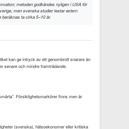
lammation; metoden godkändes nyligen i USA för
erige, men svenska studier testar extern
e beräknas ta cirka 5–10 år.
ket kan ge intryck av ett genombrott snarare än
mmer senare och mindre framträdande.
 smärta”. Försiktighetsmarkörer finns men är
digheter (svenska), hälsoekonomer eller kritiska