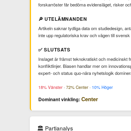
forskarröster får bedöma evidensläget, risker o
🔎 UTELÄMNANDEN
Artikeln saknar tydliga data om studiedesign, ant
inte upp regulatoriska krav och vägen till svensk i
✅ SLUTSATS
Inslaget är främst teknokratiskt och medicinskt 
konfliktlinjer. Biasen handlar mer om innovation
expert- och status quo-nära nyhetslogik dominer
18% Vänster
·
72% Center
·
10% Höger
Center
Dominant vinkling:
🏛️ Partianalys