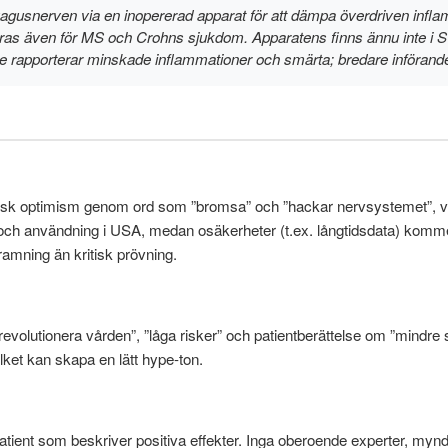
 vagusnerven via en inopererad apparat för att dämpa överdriven inf
s även för MS och Crohns sjukdom. Apparatens finns ännu inte i Sv
udie rapporterar minskade inflammationer och smärta; bredare införand
isk optimism genom ord som ”bromsa” och ”hackar nervsystemet”, vil
tial och användning i USA, medan osäkerheter (t.ex. långtidsdata) ko
mning än kritisk prövning.
revolutionera vården”, ”låga risker” och patientberättelse om ”mindre
lket kan skapa en lätt hype-ton.
patient som beskriver positiva effekter. Inga oberoende experter, myn