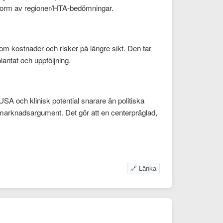
i form av regioner/HTA-bedömningar.
som kostnader och risker på längre sikt. Den tar
lantat och uppföljning.
SA och klinisk potential snarare än politiska
r marknadsargument. Det gör att en centerpräglad,
🔗 Länka